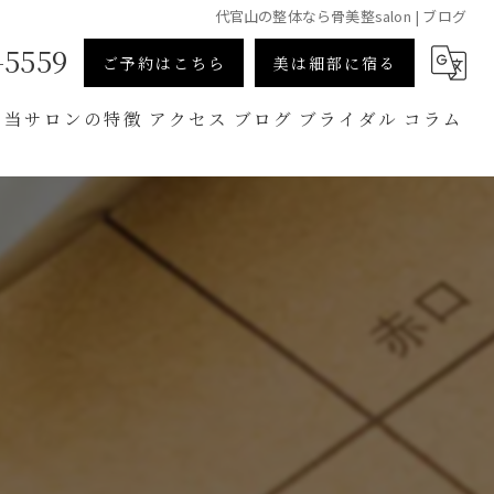
代官山の整体なら骨美整salon | ブログ
-5559
ご予約はこちら
美は細部に宿る
当サロンの特徴
アクセス
ブログ
ブライダル
コラム
小顔
骨盤矯正
メンズ美容
スクール