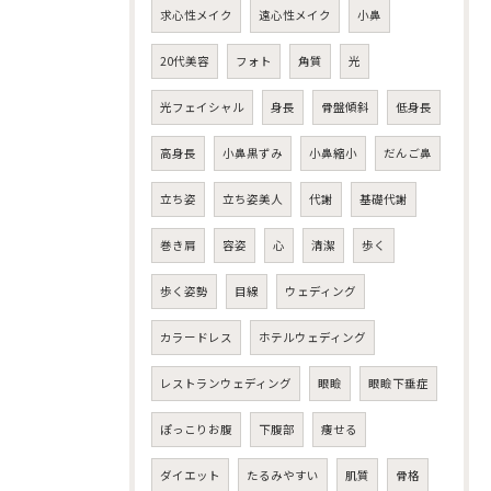
求心性メイク
遠心性メイク
小鼻
20代美容
フォト
角質
光
光フェイシャル
身長
骨盤傾斜
低身長
高身長
小鼻黒ずみ
小鼻縮小
だんご鼻
立ち姿
立ち姿美人
代謝
基礎代謝
巻き肩
容姿
心
清潔
歩く
歩く姿勢
目線
ウェディング
カラードレス
ホテルウェディング
レストランウェディング
眼瞼
眼瞼下垂症
ぽっこりお腹
下腹部
痩せる
ダイエット
たるみやすい
肌質
骨格