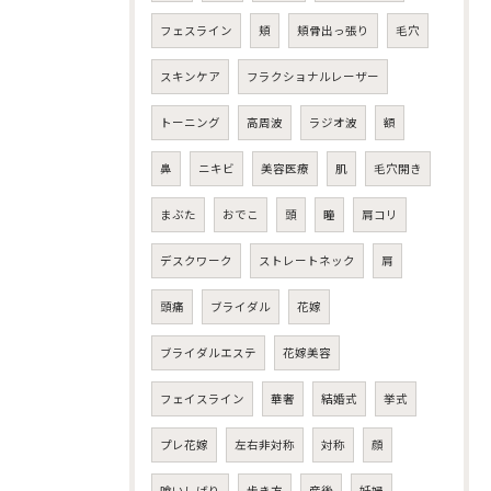
フェスライン
頬
頬骨出っ張り
毛穴
スキンケア
フラクショナルレーザー
トーニング
高周波
ラジオ波
額
鼻
ニキビ
美容医療
肌
毛穴開き
まぶた
おでこ
頭
瞳
肩コリ
デスクワーク
ストレートネック
肩
頭痛
ブライダル
花嫁
ブライダルエステ
花嫁美容
フェイスライン
華奢
結婚式
挙式
プレ花嫁
左右非対称
対称
顔
喰いしばり
歩き方
産後
妊婦