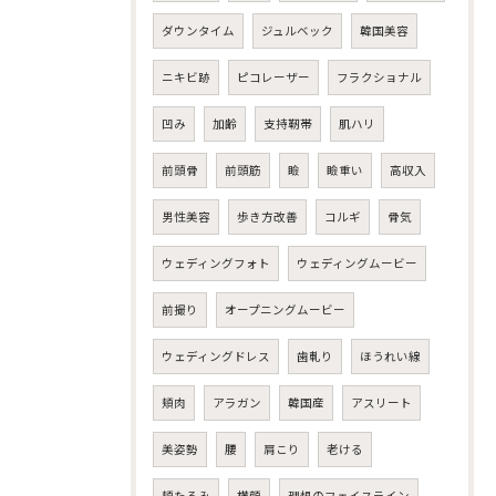
ダウンタイム
ジュルベック
韓国美容
ニキビ跡
ピコレーザー
フラクショナル
凹み
加齢
支持靭帯
肌ハリ
前頭骨
前頭筋
瞼
瞼重い
高収入
男性美容
歩き方改善
コルギ
骨気
ウェディングフォト
ウェディングムービー
前撮り
オープニングムービー
ウェディングドレス
歯軋り
ほうれい線
頬肉
アラガン
韓国産
アスリート
美姿勢
腰
肩こり
老ける
頬たるみ
横顔
理想のフェイスライン