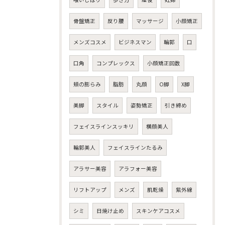
骨盤矯正
反り腰
マッサージ
小顔矯正
メンズコスメ
ビジネスマン
輪郭
口
口角
コンプレックス
小顔矯正回数
頬の膨らみ
脂肪
丸顔
O脚
X脚
美脚
スタイル
姿勢矯正
引き締め
フェイスラインスッキリ
横顔美人
輪郭美人
フェイスラインたるみ
アラサー美容
アラフォー美容
リフトアップ
メンズ
肌乾燥
紫外線
シミ
日焼け止め
スキンケアコスメ