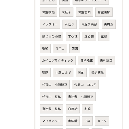
骨盤横幅
大転子
骨盤前傾
骨盤後傾
アラフォー
若返り
若返り美容
美魔女
頬と目の距離
求心性
遠心性
童顔
継続
ミニョ
韓国
カイロプラクティック
骨格矯正
歯列矯正
咬筋
小顔コルギ
美的
美的感覚
代官山 小顔矯正
代官山 コルギ
代官山 整体
恵比寿 小顔矯正
恵比寿 整体
白無垢
和婚
マリオネット
実年齢
-5歳
メイク