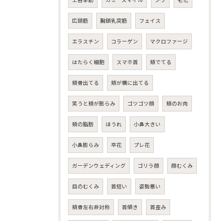
広頸筋
胸鎖乳突筋
フェイス
エラスチン
コラーゲン
マクロファージ
はたらく細胞
スマホ首
頬でてる
頬骨出てる
頬が横に出てる
笑うと頬が膨らみ
ゴツゴツ顔
頬のお肉
頬の脂肪
ほうれ
小鼻大きい
小鼻膨らみ
卒花
プレ花
ガーデンウェディング
ゴリラ顔
顔むくみ
目のむくみ
首短い
姿勢悪い
頬骨左右非対称
首傾き
首歪み