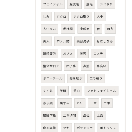
フェイシャル
髭脱毛
脱毛
シミ取り
しみ
ホクロ
ホクロ取り
人中
人中長い
老け顔
中顔面
唇
目力
美人
ホテル婚
美容男子
身だしなみ
眼精疲労
おブス
美容
エステ
整体サロン
団子鼻
鼻筋
鼻高い
ポニーテール
髪を結ぶ
エラ張り
くすみ
美肌
美白
フォトフェイシャル
赤ら顔
黒ずみ
ハリ
一重
二重
眼瞼下垂
二重切開
品位
上品
座る姿勢
ツヤ
ポテンツァ
ボトックス