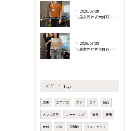
2026/07/28
＼男女問わず大好評／代官山で整える、理想の美姿勢＆快適ボディ
2026/07/28
＼男女問わず大好評／代官山で整える、理想の美姿勢＆快適ボディ
タグ
Tags
改善
二重アゴ
エラ
コケ
凹凸
メンズ美容
ウォーキング
猫背
腰痛
骨盤
小顔
顎関節
バストアップ