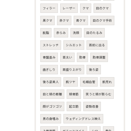
フィラー
レーザー
クマ
目のクマ
黒クマ
赤クマ
青クマ
目のクマ手術
脱脂
赤らみ
洗顔
目のたるみ
ストレッチ
シルエット
首前に出る
骨盤歪み
首太い
肋骨
肋骨調整
歯ぎしり
肩盛り上がり
後ろ姿
後ろ姿美人
肌ツヤ
毛細血管
肌荒れ
目と頬の距離
頬骨筋
笑うと頬が膨らむ
顔がゴツゴツ
起立筋
姿勢改善
男の身嗜み
ウェディングドレス映え
上唇挙筋
ガミースマイル
シワ
老化