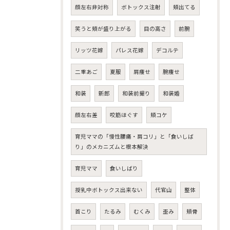
顔左右非対称
ボトックス注射
頬出てる
笑うと頬が盛り上がる
目の高さ
前腕
リッツ花嫁
パレス花嫁
デコルテ
二重あご
夏服
肩痩せ
腕痩せ
和装
新郎
和装前撮り
和装婚
顔左右差
咬筋ほぐす
頬コケ
育児ママの「慢性腰痛・肩コリ」と「食いしば
り」のメカニズムと根本解決
育児ママ
食いしばり
授乳中ボトックス出来ない
代官山
整体
首こり
たるみ
むくみ
歪み
頬骨