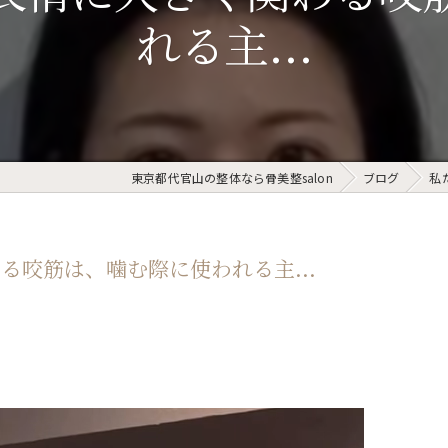
れる主...
東京都代官山の整体なら骨美整salon
ブログ
私
る咬筋は、噛む際に使われる主...