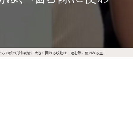
たちの顔の形や表情に大きく関わる咬筋は、噛む際に使われる主...