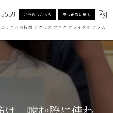
-5559
ご予約はこちら
美は細部に宿る
当サロンの特徴
アクセス
ブログ
ブライダル
コラム
小顔
骨盤矯正
メンズ美容
スクール
筋は、噛む際に使わ