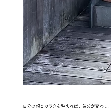
自分の顔とカラダを整えれば、気分が変わり