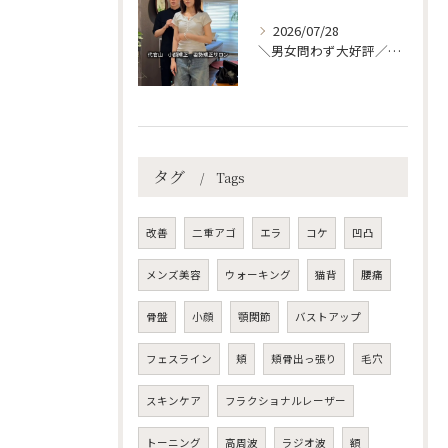
2026/07/28
＼男女問わず大好評／代官山で整える、理想の美姿勢＆快適ボディ
タグ
Tags
改善
二重アゴ
エラ
コケ
凹凸
メンズ美容
ウォーキング
猫背
腰痛
骨盤
小顔
顎関節
バストアップ
フェスライン
頬
頬骨出っ張り
毛穴
スキンケア
フラクショナルレーザー
トーニング
高周波
ラジオ波
額