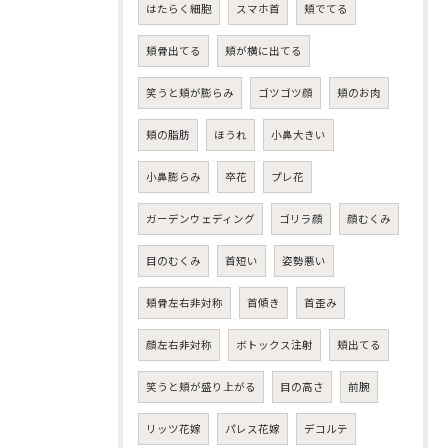
はたらく細胞
スマホ首
頬でてる
頬骨出てる
頬が横に出てる
笑うと頬が膨らみ
ゴツゴツ顔
頬のお肉
頬の脂肪
ほうれ
小鼻大きい
小鼻膨らみ
卒花
プレ花
ガーデンウェディング
ゴリラ顔
顔むくみ
目のむくみ
首短い
姿勢悪い
頬骨左右非対称
首傾き
首歪み
顔左右非対称
ボトックス注射
頬出てる
笑うと頬が盛り上がる
目の高さ
前腕
リッツ花嫁
パレス花嫁
デコルテ