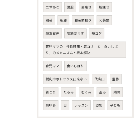
二重あご
夏服
肩痩せ
腕痩せ
和装
新郎
和装前撮り
和装婚
顔左右差
咬筋ほぐす
頬コケ
育児ママの「慢性腰痛・肩コリ」と「食いしば
り」のメカニズムと根本解決
育児ママ
食いしばり
授乳中ボトックス出来ない
代官山
整体
首こり
たるみ
むくみ
歪み
頬骨
肩甲骨
目
レッスン
姿勢
子ども