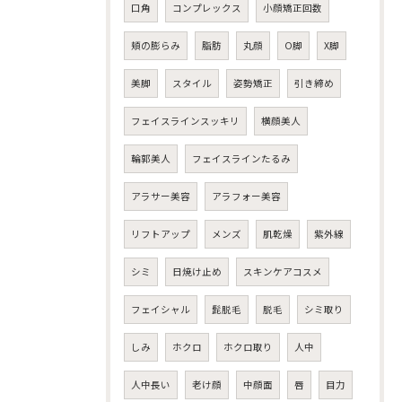
口角
コンプレックス
小顔矯正回数
頬の膨らみ
脂肪
丸顔
O脚
X脚
美脚
スタイル
姿勢矯正
引き締め
フェイスラインスッキリ
横顔美人
輪郭美人
フェイスラインたるみ
アラサー美容
アラフォー美容
リフトアップ
メンズ
肌乾燥
紫外線
シミ
日焼け止め
スキンケアコスメ
フェイシャル
髭脱毛
脱毛
シミ取り
しみ
ホクロ
ホクロ取り
人中
人中長い
老け顔
中顔面
唇
目力