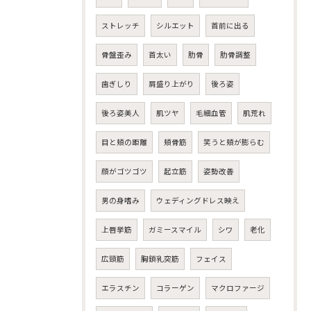
ストレッチ
シルエット
首前に出る
骨盤歪み
首太い
肋骨
肋骨調整
歯ぎしり
肩盛り上がり
後ろ姿
後ろ姿美人
肌ツヤ
毛細血管
肌荒れ
目と頬の距離
頬骨筋
笑うと頬が膨らむ
顔がゴツゴツ
起立筋
姿勢改善
男の身嗜み
ウェディングドレス映え
上唇挙筋
ガミースマイル
シワ
老化
広頸筋
胸鎖乳突筋
フェイス
エラスチン
コラーゲン
マクロファージ