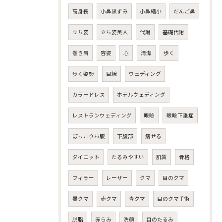
高身長
小鼻黒ずみ
小鼻縮小
だんご鼻
立ち姿
立ち姿美人
代謝
基礎代謝
巻き肩
容姿
心
清潔
歩く
歩く姿勢
目線
ウェディング
カラードレス
ホテルウェディング
レストランウェディング
眼瞼
眼瞼下垂症
ぽっこりお腹
下腹部
痩せる
ダイエット
たるみやすい
肌質
骨格
フィラー
レーザー
クマ
目のクマ
黒クマ
赤クマ
青クマ
目のクマ手術
脱脂
赤らみ
洗顔
目のたるみ