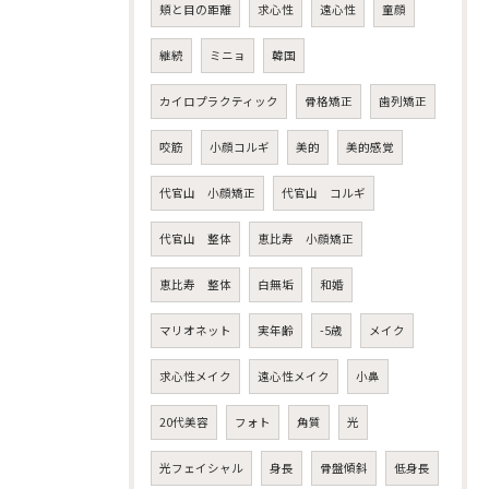
頬と目の距離
求心性
遠心性
童顔
継続
ミニョ
韓国
カイロプラクティック
骨格矯正
歯列矯正
咬筋
小顔コルギ
美的
美的感覚
代官山 小顔矯正
代官山 コルギ
代官山 整体
恵比寿 小顔矯正
恵比寿 整体
白無垢
和婚
マリオネット
実年齢
-5歳
メイク
求心性メイク
遠心性メイク
小鼻
20代美容
フォト
角質
光
光フェイシャル
身長
骨盤傾斜
低身長