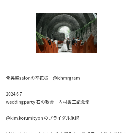
骨美整salonの卒花様 @ichmrgram
2024.6.7
weddingparty 石の教会 内村鑑三記念堂
@kim.korumityon のブライダル施術