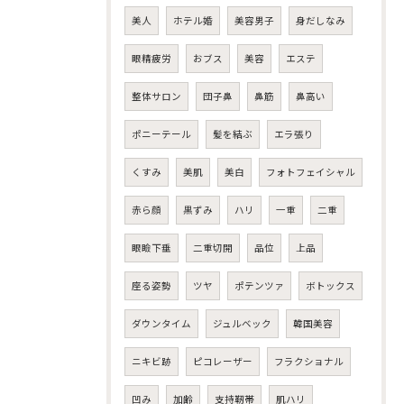
美人
ホテル婚
美容男子
身だしなみ
眼精疲労
おブス
美容
エステ
整体サロン
団子鼻
鼻筋
鼻高い
ポニーテール
髪を結ぶ
エラ張り
くすみ
美肌
美白
フォトフェイシャル
赤ら顔
黒ずみ
ハリ
一重
二重
眼瞼下垂
二重切開
品位
上品
座る姿勢
ツヤ
ポテンツァ
ボトックス
ダウンタイム
ジュルベック
韓国美容
ニキビ跡
ピコレーザー
フラクショナル
凹み
加齢
支持靭帯
肌ハリ