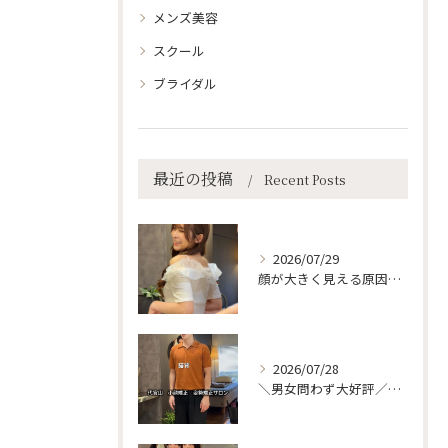
メンズ美容
スクール
ブライダル
最近の投稿
Recent Posts
2026/07/29
顔が大きく見える原因、実は「姿勢」かも…？
2026/07/28
＼男女問わず大好評／代官山で整える、理想の美姿勢＆快適ボディ