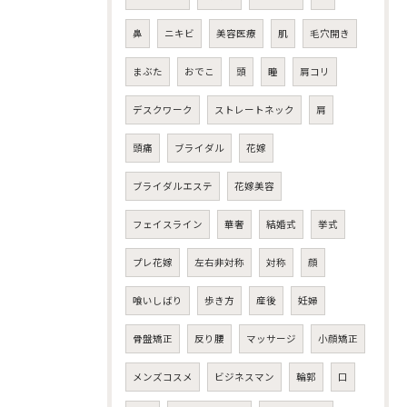
鼻
ニキビ
美容医療
肌
毛穴開き
まぶた
おでこ
頭
瞳
肩コリ
デスクワーク
ストレートネック
肩
頭痛
ブライダル
花嫁
ブライダルエステ
花嫁美容
フェイスライン
華奢
結婚式
挙式
プレ花嫁
左右非対称
対称
顔
喰いしばり
歩き方
産後
妊婦
骨盤矯正
反り腰
マッサージ
小顔矯正
メンズコスメ
ビジネスマン
輪郭
口