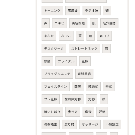
トーニング
高周波
ラジオ波
額
鼻
ニキビ
美容医療
肌
毛穴開き
まぶた
おでこ
頭
瞳
肩コリ
デスクワーク
ストレートネック
肩
頭痛
ブライダル
花嫁
ブライダルエステ
花嫁美容
フェイスライン
華奢
結婚式
挙式
プレ花嫁
左右非対称
対称
顔
喰いしばり
歩き方
産後
妊婦
骨盤矯正
反り腰
マッサージ
小顔矯正