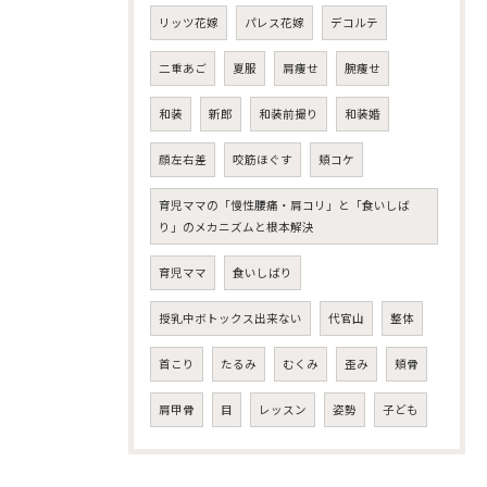
リッツ花嫁
パレス花嫁
デコルテ
二重あご
夏服
肩痩せ
腕痩せ
和装
新郎
和装前撮り
和装婚
顔左右差
咬筋ほぐす
頬コケ
育児ママの「慢性腰痛・肩コリ」と「食いしば
り」のメカニズムと根本解決
育児ママ
食いしばり
授乳中ボトックス出来ない
代官山
整体
首こり
たるみ
むくみ
歪み
頬骨
肩甲骨
目
レッスン
姿勢
子ども