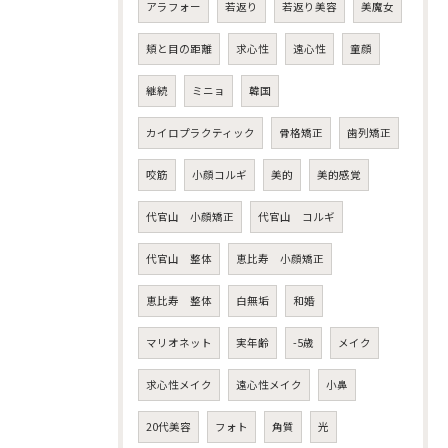
アラフォー
若返り
若返り美容
美魔女
頬と目の距離
求心性
遠心性
童顔
継続
ミニョ
韓国
カイロプラクティック
骨格矯正
歯列矯正
咬筋
小顔コルギ
美的
美的感覚
代官山 小顔矯正
代官山 コルギ
代官山 整体
恵比寿 小顔矯正
恵比寿 整体
白無垢
和婚
マリオネット
実年齢
-5歳
メイク
求心性メイク
遠心性メイク
小鼻
20代美容
フォト
角質
光