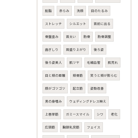
脱脂
赤らみ
洗顔
目のたるみ
ストレッチ
シルエット
首前に出る
骨盤歪み
首太い
肋骨
肋骨調整
歯ぎしり
肩盛り上がり
後ろ姿
後ろ姿美人
肌ツヤ
毛細血管
肌荒れ
目と頬の距離
頬骨筋
笑うと頬が膨らむ
顔がゴツゴツ
起立筋
姿勢改善
男の身嗜み
ウェディングドレス映え
上唇挙筋
ガミースマイル
シワ
老化
広頸筋
胸鎖乳突筋
フェイス