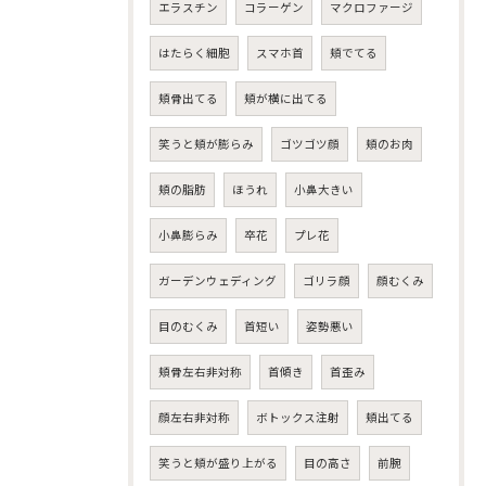
エラスチン
コラーゲン
マクロファージ
はたらく細胞
スマホ首
頬でてる
頬骨出てる
頬が横に出てる
笑うと頬が膨らみ
ゴツゴツ顔
頬のお肉
頬の脂肪
ほうれ
小鼻大きい
小鼻膨らみ
卒花
プレ花
ガーデンウェディング
ゴリラ顔
顔むくみ
目のむくみ
首短い
姿勢悪い
頬骨左右非対称
首傾き
首歪み
顔左右非対称
ボトックス注射
頬出てる
笑うと頬が盛り上がる
目の高さ
前腕