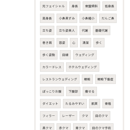
光フェイシャル
身長
骨盤傾斜
低身長
高身長
小鼻黒ずみ
小鼻縮小
だんご鼻
立ち姿
立ち姿美人
代謝
基礎代謝
巻き肩
容姿
心
清潔
歩く
歩く姿勢
目線
ウェディング
カラードレス
ホテルウェディング
レストランウェディング
眼瞼
眼瞼下垂症
ぽっこりお腹
下腹部
痩せる
ダイエット
たるみやすい
肌質
骨格
フィラー
レーザー
クマ
目のクマ
黒クマ
赤クマ
青クマ
目のクマ手術