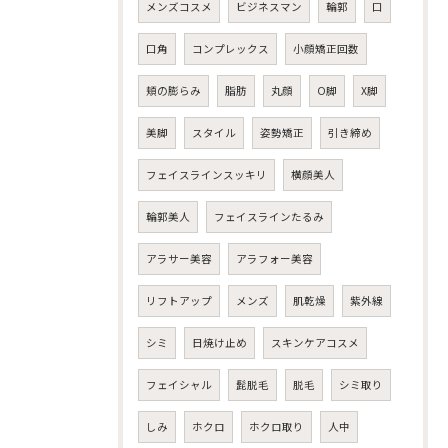
メンズコスメ
ビジネスマン
輪郭
口
口角
コンプレックス
小顔矯正回数
頬の膨らみ
脂肪
丸顔
O脚
X脚
美脚
スタイル
姿勢矯正
引き締め
フェイスラインスッキリ
横顔美人
輪郭美人
フェイスラインたるみ
アラサー美容
アラフォー美容
リフトアップ
メンズ
肌乾燥
紫外線
シミ
日焼け止め
スキンケアコスメ
フェイシャル
髭脱毛
脱毛
シミ取り
しみ
ホクロ
ホクロ取り
人中