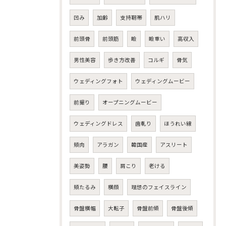
凹み
加齢
支持靭帯
肌ハリ
前頭骨
前頭筋
瞼
瞼重い
高収入
男性美容
歩き方改善
コルギ
骨気
ウェディングフォト
ウェディングムービー
前撮り
オープニングムービー
ウェディングドレス
歯軋り
ほうれい線
頬肉
アラガン
韓国産
アスリート
美姿勢
腰
肩こり
老ける
頬たるみ
横顔
理想のフェイスライン
骨盤横幅
大転子
骨盤前傾
骨盤後傾