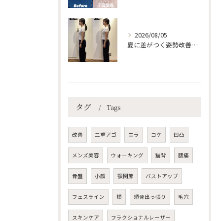
2026/08/05
夏に差がつく姿勢改善の整体と脳覚醒法
タグ
Tags
改善
二重アゴ
エラ
コケ
凹凸
メンズ美容
ウォーキング
猫背
腰痛
骨盤
小顔
顎関節
バストアップ
フェスライン
頬
頬骨出っ張り
毛穴
スキンケア
フラクショナルレーザー