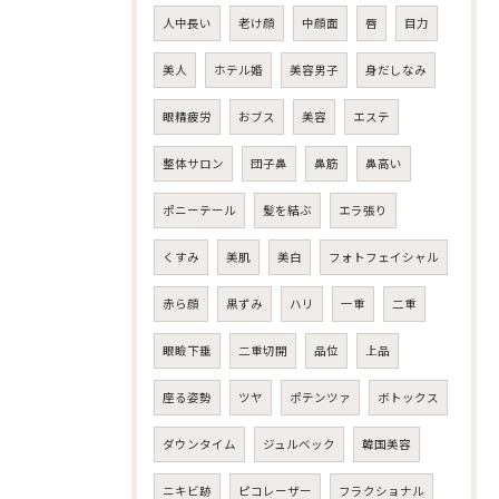
人中長い
老け顔
中顔面
唇
目力
美人
ホテル婚
美容男子
身だしなみ
眼精疲労
おブス
美容
エステ
整体サロン
団子鼻
鼻筋
鼻高い
ポニーテール
髪を結ぶ
エラ張り
くすみ
美肌
美白
フォトフェイシャル
赤ら顔
黒ずみ
ハリ
一重
二重
眼瞼下垂
二重切開
品位
上品
座る姿勢
ツヤ
ポテンツァ
ボトックス
ダウンタイム
ジュルベック
韓国美容
ニキビ跡
ピコレーザー
フラクショナル