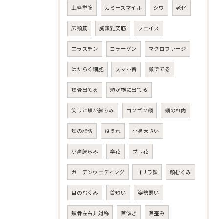
上唇挙筋
ガミースマイル
シワ
老化
広頸筋
胸鎖乳突筋
フェイス
エラスチン
コラーゲン
マクロファージ
はたらく細胞
スマホ首
頬でてる
頬骨出てる
頬が横に出てる
笑うと頬が膨らみ
ゴツゴツ顔
頬のお肉
頬の脂肪
ほうれ
小鼻大きい
小鼻膨らみ
卒花
プレ花
ガーデンウェディング
ゴリラ顔
顔むくみ
目のむくみ
首短い
姿勢悪い
頬骨左右非対称
首傾き
首歪み