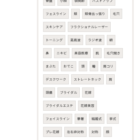
骨盤
小顔
顎関節
バストアップ
フェスライン
頬
頬骨出っ張り
毛穴
スキンケア
フラクショナルレーザー
トーニング
高周波
ラジオ波
額
鼻
ニキビ
美容医療
肌
毛穴開き
まぶた
おでこ
頭
瞳
肩コリ
デスクワーク
ストレートネック
肩
頭痛
ブライダル
花嫁
ブライダルエステ
花嫁美容
フェイスライン
華奢
結婚式
挙式
プレ花嫁
左右非対称
対称
顔