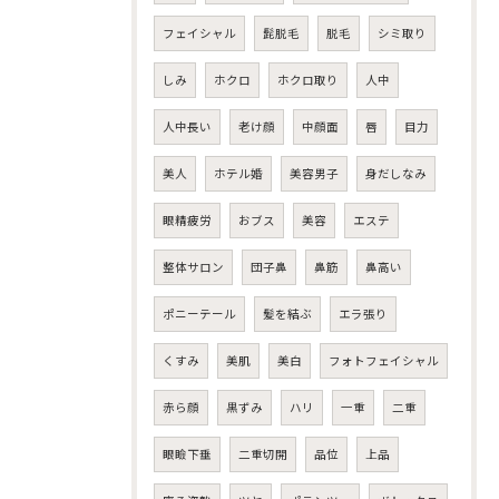
フェイシャル
髭脱毛
脱毛
シミ取り
しみ
ホクロ
ホクロ取り
人中
人中長い
老け顔
中顔面
唇
目力
美人
ホテル婚
美容男子
身だしなみ
眼精疲労
おブス
美容
エステ
整体サロン
団子鼻
鼻筋
鼻高い
ポニーテール
髪を結ぶ
エラ張り
くすみ
美肌
美白
フォトフェイシャル
赤ら顔
黒ずみ
ハリ
一重
二重
眼瞼下垂
二重切開
品位
上品