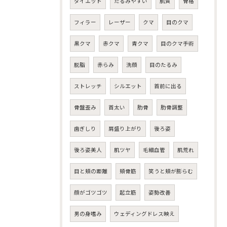
ダイエット
たるみやすい
肌質
骨格
フィラー
レーザー
クマ
目のクマ
黒クマ
赤クマ
青クマ
目のクマ手術
脱脂
赤らみ
洗顔
目のたるみ
ストレッチ
シルエット
首前に出る
骨盤歪み
首太い
肋骨
肋骨調整
歯ぎしり
肩盛り上がり
後ろ姿
後ろ姿美人
肌ツヤ
毛細血管
肌荒れ
目と頬の距離
頬骨筋
笑うと頬が膨らむ
顔がゴツゴツ
起立筋
姿勢改善
男の身嗜み
ウェディングドレス映え