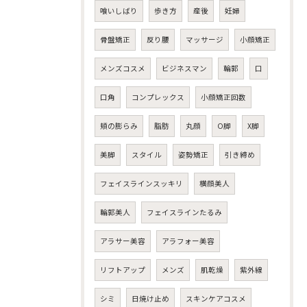
喰いしばり
歩き方
産後
妊婦
骨盤矯正
反り腰
マッサージ
小顔矯正
メンズコスメ
ビジネスマン
輪郭
口
口角
コンプレックス
小顔矯正回数
頬の膨らみ
脂肪
丸顔
O脚
X脚
美脚
スタイル
姿勢矯正
引き締め
フェイスラインスッキリ
横顔美人
輪郭美人
フェイスラインたるみ
アラサー美容
アラフォー美容
リフトアップ
メンズ
肌乾燥
紫外線
シミ
日焼け止め
スキンケアコスメ