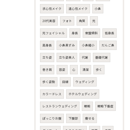
求心性メイク
遠心性メイク
小鼻
20代美容
フォト
角質
光
光フェイシャル
身長
骨盤傾斜
低身長
高身長
小鼻黒ずみ
小鼻縮小
だんご鼻
立ち姿
立ち姿美人
代謝
基礎代謝
巻き肩
容姿
心
清潔
歩く
歩く姿勢
目線
ウェディング
カラードレス
ホテルウェディング
レストランウェディング
眼瞼
眼瞼下垂症
ぽっこりお腹
下腹部
痩せる