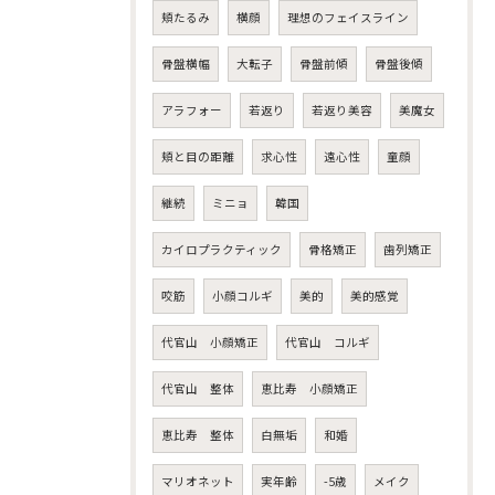
頬たるみ
横顔
理想のフェイスライン
骨盤横幅
大転子
骨盤前傾
骨盤後傾
アラフォー
若返り
若返り美容
美魔女
頬と目の距離
求心性
遠心性
童顔
継続
ミニョ
韓国
カイロプラクティック
骨格矯正
歯列矯正
咬筋
小顔コルギ
美的
美的感覚
代官山 小顔矯正
代官山 コルギ
代官山 整体
恵比寿 小顔矯正
恵比寿 整体
白無垢
和婚
マリオネット
実年齢
-5歳
メイク